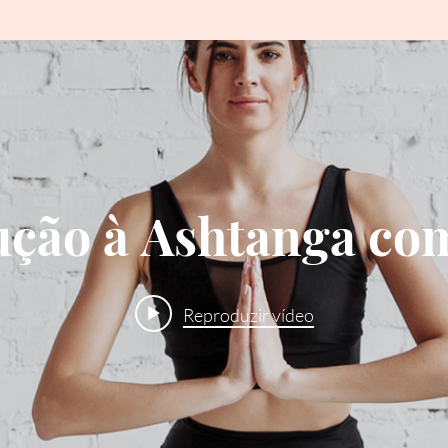
ução à Ashtanga co
Reproduzir vídeo