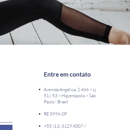
Entre em contato
Avenida Angélica, 2.466 – cj
51 | 53 – Higienópolis – São
Paulo - Brasil
RE 8996-SP
+55 (11) 3129 8007 /