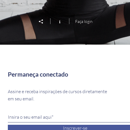
Faça login
Permaneça conectado
Assine e receba inspirações de cursos diretamente
em seu email.
Inscrever-se