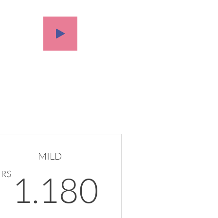
MILD
00R$
1.180R
R$
1.180