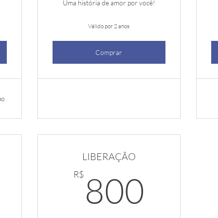
Uma história de amor por você!
Válido por 2 anos
Comprar
po
LIBERAÇÃO
1.800R$
800
R$
800