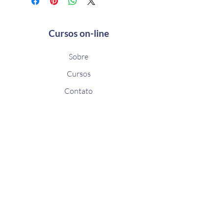
sobre seus métodos de frete,
confiança e garantir compras com
embalagem e custo. Oferecendo
segurança.
informações claras sobre sua política de
Cursos on-line
frete é uma ótima maneira de
estabelecer a confiança e garantir
Sobre
compras com segurança.
Cursos
Contato
Permaneça conectado
Assine e receba inspirações de cursos
diretamente em seu email.
Inscrever-se