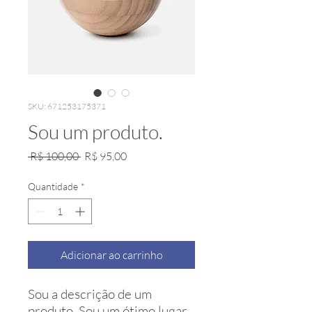
SKU: 671253175371
Sou um produto.
Preço
Preço
 R$ 100,00 
R$ 95,00
normal
promocional
Quantidade
*
Adicionar ao carrinho
Sou a descrição de um 
produto. Sou um ótimo lugar 